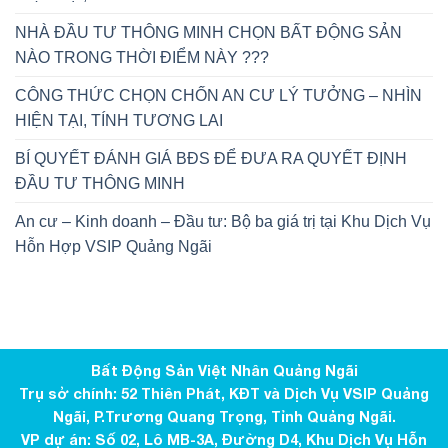
NHÀ ĐẦU TƯ THÔNG MINH CHỌN BẤT ĐỘNG SẢN
NÀO TRONG THỜI ĐIỂM NÀY ???
CÔNG THỨC CHỌN CHỐN AN CƯ LÝ TƯỞNG – NHÌN
HIỆN TẠI, TÍNH TƯƠNG LAI
BÍ QUYẾT ĐÁNH GIÁ BĐS ĐỂ ĐƯA RA QUYẾT ĐỊNH
ĐẦU TƯ THÔNG MINH
An cư – Kinh doanh – Đầu tư: Bộ ba giá trị tại Khu Dịch Vụ
Hỗn Hợp VSIP Quảng Ngãi
Bất Động Sản Việt Nhân Quảng Ngãi
Trụ sở chính: 52 Thiên Phát, KĐT và Dịch Vụ VSIP Quảng
Ngãi, P.Trương Quang Trọng, Tỉnh Quảng Ngãi.
VP dự án: Số 02, Lô MB-3A, Đường D4, Khu Dịch Vụ Hỗn