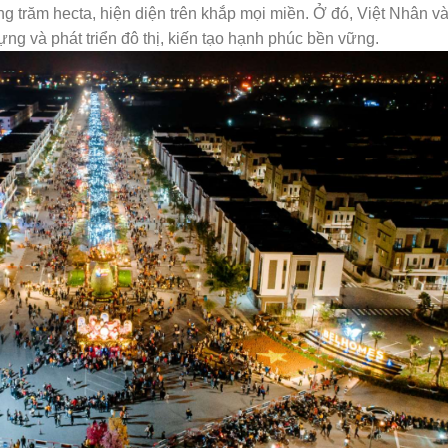
àng trăm hecta, hiện diện trên khắp mọi miền. Ở đó, Việt Nhân v
g và phát triển đô thị, kiến tạo hạnh phúc bền vững.