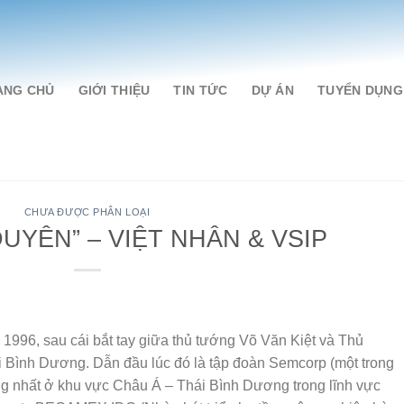
ANG CHỦ
GIỚI THIỆU
TIN TỨC
DỰ ÁN
TUYỂN DỤNG
CHƯA ĐƯỢC PHÂN LOẠI
UYÊN” – VIỆT NHÂN & VSIP
 1996, sau cái bắt tay giữa thủ tướng Võ Văn Kiệt và Thủ
 Bình Dương. Dẫn đầu lúc đó là tập đoàn Semcorp (một trong
ng nhất ở khu vực Châu Á – Thái Bình Dương trong lĩnh vực