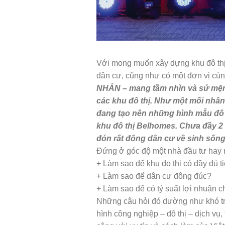
Với mong muốn xây dựng khu đô thị
dân cư, cũng như có một đơn vị cùn
NHÂN – mang tầm nhìn và sứ mệnh
các khu đô thị. Như một mối nhâ
đang tạo nên những hình mẫu đô t
khu đô thị Belhomes. Chưa đầy 2 
đón rất đông dân cư về sinh sống
Đứng ở góc độ một nhà đầu tư hay 
+ Làm sao để khu đo thị có đầy đủ t
+ Làm sao để dân cư đông đúc?
+ Làm sao để có tỷ suất lợi nhuận c
Những câu hỏi đó dường như khó tr
hình công nghiệp – đô thị – dịch vụ,