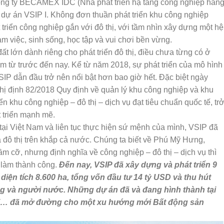
công ty BECAMEX IDC (Nhà phát triển hạ tầng công nghiệp hàn
n dự án VSIP I. Không đơn thuần phát triển khu công nghiệp
triển công nghiệp gắn với đô thị, với tầm nhìn xây dựng một hệ
àm việc, sinh sống, học tập và vui chơi bền vừng.
ất lớn dành riêng cho phát triển đô thị, điều chưa từng có ở
m từ trước đến nay. Kể từ năm 2018, sự phát triển của mô hình
SIP dẫn đầu trở nên nổi bật hơn bao giờ hết. Đặc biệt ngày
ị định 82/2018 Quy định về quản lý khu công nghiệp và khu
ển khu công nghiệp – đô thị – dịch vụ đạt tiêu chuẩn quốc tế, tr
 triển mạnh mẽ.
tại Việt Nam và liên tục thực hiện sứ mệnh của mình, VSIP đã
à đô thị trên khắp cả nước. Chúng ta biết về Phú Mỹ Hưng,
m cỡ, nhưng định nghĩa về công nghiệp – đô thị – dịch vụ thì
c làm thành công.
Đến nay, VSIP đã xây dựng và phát triển 9
diện tích 8.600 ha, tổng vốn đầu tư 14 tỷ USD và thu hút
ng và người nước. Những dự án đã và đang hình thành tại
i… đã mở đường cho một xu hướng mới Bất động sản