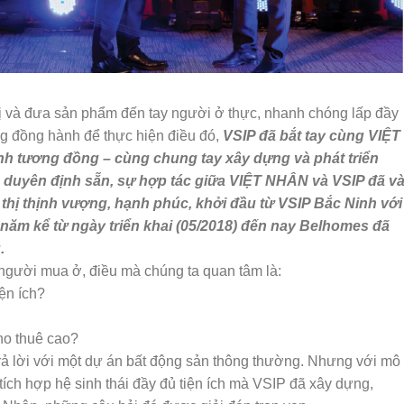
 và đưa sản phẩm đến tay người ở thực, nhanh chóng lấp đầy
g đồng hành để thực hiện điều đó,
VSIP đã bắt tay cùng VIỆT
 tương đồng – cùng chung tay xây dựng và phát triển
n duyên định sẵn, sự hợp tác giữa VIỆT NHÂN và VSIP đã v
hị thịnh vượng, hạnh phúc, khởi đầu từ VSIP Bắc Ninh với
năm kể từ ngày triển khai (05/2018) đến nay Belhomes đã
.
người mua ở, điều mà chúng ta quan tâm là:
iện ích?
ho thuê cao?
ả lời với một dự án bất động sản thông thường. Nhưng với mô
 tích hợp hệ sinh thái đầy đủ tiện ích mà VSIP đã xây dựng,