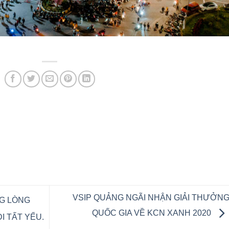
VSIP QUẢNG NGÃI NHẬN GIẢI THƯỞN
NG LÒNG
QUỐC GIA VỀ KCN XANH 2020
I TẤT YẾU.