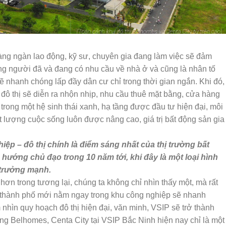
hàng ngàn lao động, kỹ sư, chuyên gia đang làm việc sẽ đảm
g người đã và đang có nhu cầu về nhà ở và cũng là nhân tố
sẽ nhanh chóng lấp đầy dân cư chỉ trong thời gian ngắn. Khi đó,
 đô thị sẽ diễn ra nhộn nhịp, nhu cầu thuê mặt bằng, cửa hàng
rong một hệ sinh thái xanh, hạ tầng được đầu tư hiện đại, môi
ất lượng cuộc sống luôn được nâng cao, giá trị bất động sản gia
iệp – đô thị chính là điểm sáng nhất của thị trường bất
hướng chủ đạo trong 10 năm tới, khi đây là một loại hình
 trưởng mạnh.
ơn trong tương lại, chúng ta không chỉ nhìn thấy một, mà rất
 thành phố mới nằm ngay trong khu công nghiệp sẽ nhanh
nhìn quy hoạch đô thị hiện đại, văn minh, VSIP sẽ trở thành
g Belhomes, Centa City tại VSIP Bắc Ninh hiện nay chỉ là một