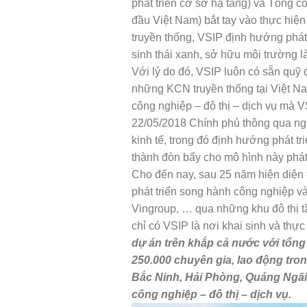
phát triển cơ sở hạ tầng) và Tổng 
đầu Việt Nam) bắt tay vào thực hiệ
truyền thống, VSIP định hướng phát 
sinh thái xanh, sở hữu môi trường l
Với lý do đó, VSIP luôn có sẵn quỹ đ
những KCN truyền thống tại Việt Na
công nghiệp – đô thị – dịch vụ mà V
22/05/2018 Chính phủ thông qua ngh
kinh tế, trong đó định hướng phát tri
thành đòn bẩy cho mô hình này phát
Cho đến nay, sau 25 năm hiện diện 
phát triển song hành công nghiệp v
Vingroup, … qua những khu đô thị tầ
chỉ có VSIP là nơi khai sinh và thự
dự án trên khắp cả nước với tổng 
250.000 chuyên gia, lao động tro
Bắc Ninh, Hải Phòng, Quảng Ngã
công nghiệp – đô thị – dịch vụ.