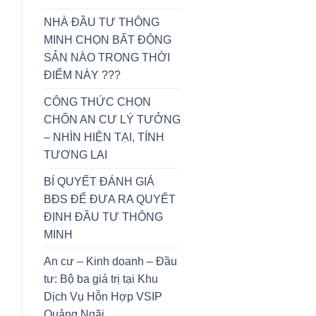
g
NHÀ ĐẦU TƯ THÔNG
MINH CHỌN BẤT ĐỘNG
SẢN NÀO TRONG THỜI
ĐIỂM NÀY ???
CÔNG THỨC CHỌN
CHỐN AN CƯ LÝ TƯỞNG
– NHÌN HIỆN TẠI, TÍNH
ở
TƯƠNG LAI
BÍ QUYẾT ĐÁNH GIÁ
BĐS ĐỂ ĐƯA RA QUYẾT
ĐỊNH ĐẦU TƯ THÔNG
MINH
An cư – Kinh doanh – Đầu
tư: Bộ ba giá trị tại Khu
Dịch Vụ Hỗn Hợp VSIP
Quảng Ngãi