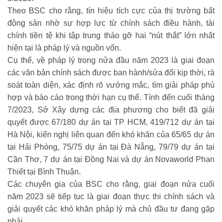
Theo BSC cho rằng, tín hiệu tích cực của thị trường bất
động sản nhờ sự hợp lực từ chính sách điều hành, tài
chính tiền tệ khi tập trung tháo gỡ hai “nút thắt” lớn nhất
hiện tại là pháp lý và nguồn vốn.
Cụ thể, về pháp lý trong nửa đầu năm 2023 là giai đoạn
các văn bản chính sách được ban hành/sửa đổi kịp thời, rà
soát toàn diện, xác định rõ vướng mắc, tìm giải pháp phù
hợp và báo cáo trong thời hạn cụ thể. Tính đến cuối tháng
7/2023, Sở Xây dựng các địa phương cho biết đã giải
quyết được 67/180 dự án tại TP HCM, 419/712 dự án tại
Hà Nội, kiến nghị liên quan đến khó khăn của 65/65 dự án
tại Hải Phòng, 75/75 dự án tại Đà Nẵng, 79/79 dự án tại
Cần Thơ, 7 dự án tại Đồng Nai và dự án Novaworld Phan
Thiết tại Bình Thuận.
Các chuyên gia của BSC cho rằng, giai đoạn nửa cuối
năm 2023 sẽ tiếp tục là giai đoạn thực thi chính sách và
giải quyết các khó khăn pháp lý mà chủ đầu tư đang gặp
phải.