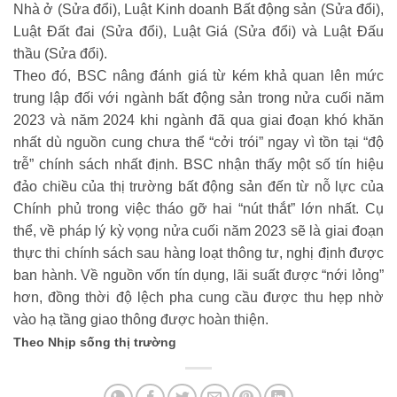
Nhà ở (Sửa đổi), Luật Kinh doanh Bất động sản (Sửa đổi),
Luật Đất đai (Sửa đổi), Luật Giá (Sửa đổi) và Luật Đấu
thầu (Sửa đổi).
Theo đó, BSC nâng đánh giá từ kém khả quan lên mức
trung lập đối với ngành bất động sản trong nửa cuối năm
2023 và năm 2024 khi ngành đã qua giai đoạn khó khăn
nhất dù nguồn cung chưa thể “cởi trói” ngay vì tồn tại “độ
trễ” chính sách nhất định. BSC nhận thấy một số tín hiệu
đảo chiều của thị trường bất động sản đến từ nỗ lực của
Chính phủ trong việc tháo gỡ hai “nút thắt” lớn nhất. Cụ
thể, về pháp lý kỳ vọng nửa cuối năm 2023 sẽ là giai đoạn
thực thi chính sách sau hàng loạt thông tư, nghị định được
ban hành. Về nguồn vốn tín dụng, lãi suất được “nới lỏng”
hơn, đồng thời độ lệch pha cung cầu được thu hẹp nhờ
vào hạ tầng giao thông được hoàn thiện.
Theo Nhịp sống thị trường