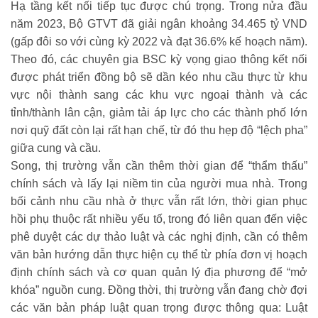
Hạ tầng kết nối tiếp tục được chú trọng. Trong nửa đầu
năm 2023, Bộ GTVT đã giải ngân khoảng 34.465 tỷ VND
(gấp đôi so với cùng kỳ 2022 và đạt 36.6% kế hoạch năm).
Theo đó, các chuyên gia BSC kỳ vọng giao thông kết nối
được phát triển đồng bộ sẽ dần kéo nhu cầu thực từ khu
vực nội thành sang các khu vực ngoại thành và các
tỉnh/thành lân cận, giảm tải áp lực cho các thành phố lớn
nơi quỹ đất còn lại rất hạn chế, từ đó thu hẹp độ “lệch pha”
giữa cung và cầu.
Song, thị trường vẫn cần thêm thời gian để “thẩm thấu”
chính sách và lấy lại niềm tin của người mua nhà. Trong
bối cảnh nhu cầu nhà ở thực vẫn rất lớn, thời gian phục
hồi phụ thuộc rất nhiều yếu tố, trong đó liên quan đến việc
phê duyệt các dự thảo luật và các nghị định, cần có thêm
văn bản hướng dẫn thực hiện cụ thể từ phía đơn vị hoạch
định chính sách và cơ quan quản lý địa phương để “mở
khóa” nguồn cung. Đồng thời, thị trường vẫn đang chờ đợi
các văn bản pháp luật quan trọng được thông qua: Luật