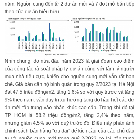
năm. Nguồn cung đến từ 2 dự án mới và 7 đợt mở bán tiếp
theo của dự án hiệu hữu.
Nhìn chung, do nửa đầu năm 2023 là giai đoạn cao điểm
của công tác rà soát pháp lý dự án cùng với tâm lý người
mua nhà tiêu cực, khiến cho nguồn cung mới vẫn rất hạn
chế. Giá bán căn hộ bình quân trong quý 2/2023 tại Hà Nội
đạt 47.5 triệu đồng/m2, tăng 1,6% so với quý trước và tăng
9% theo năm, vẫn duy trì xu hướng tăng do hầu hết các dự
án mới tập trung vào phân khúc cao cấp. Trong khi đó tại
TP HCM là 58.2 triệu đồng/m2, tăng 2,4% theo năm,
nhưng giảm 4,5% so với quý trước đó. Điều này phản ánh
chính sách bán hàng “ưu đãi” để kích cầu của các chủ đầu
tư và nguồn cung mới trong quý 2/2023 co lại, tập trung