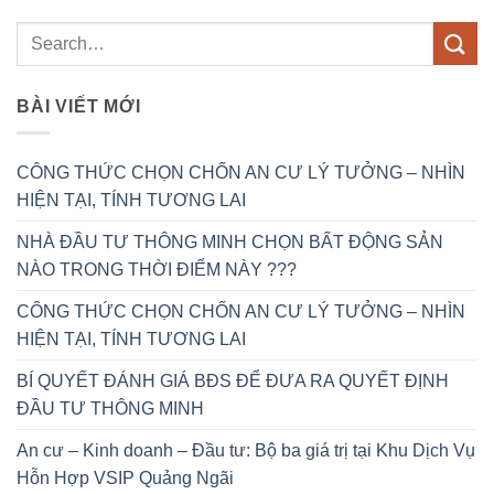
BÀI VIẾT MỚI
CÔNG THỨC CHỌN CHỐN AN CƯ LÝ TƯỞNG – NHÌN
HIỆN TẠI, TÍNH TƯƠNG LAI
NHÀ ĐẦU TƯ THÔNG MINH CHỌN BẤT ĐỘNG SẢN
NÀO TRONG THỜI ĐIỂM NÀY ???
CÔNG THỨC CHỌN CHỐN AN CƯ LÝ TƯỞNG – NHÌN
HIỆN TẠI, TÍNH TƯƠNG LAI
BÍ QUYẾT ĐÁNH GIÁ BĐS ĐỂ ĐƯA RA QUYẾT ĐỊNH
ĐẦU TƯ THÔNG MINH
An cư – Kinh doanh – Đầu tư: Bộ ba giá trị tại Khu Dịch Vụ
Hỗn Hợp VSIP Quảng Ngãi