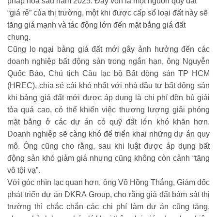
pháp hóa sau năm 2025. Đây vốn là một nguồn quỹ đất
“giá rẻ” của thị trường, một khi được cấp sổ loại đất này sẽ
tăng giá mạnh và tác động lớn đến mặt bằng giá đất
chung.
Cũng lo ngại bảng giá đất mới gây ảnh hưởng đến các
doanh nghiệp bất động sản trong ngắn hạn, ông Nguyễn
Quốc Bảo, Chủ tịch Câu lạc bộ Bất động sản TP HCM
(HREC), chia sẻ cái khó nhất với nhà đầu tư bất động sản
khi bảng giá đất mới được áp dụng là chi phí đền bù giải
tỏa quá cao, có thể khiến việc thương lượng giải phóng
mặt bằng ở các dự án có quỹ đất lớn khó khăn hơn.
Doanh nghiệp sẽ càng khó để triển khai những dự án quy
mô. Ông cũng cho rằng, sau khi luật được áp dụng bất
động sản khó giảm giá nhưng cũng không còn cảnh “tăng
vô tội vạ”.
Với góc nhìn lạc quan hơn, ông Võ Hồng Thắng, Giám đốc
phát triển dự án DKRA Group, cho rằng giá đất bám sát thị
trường thì chắc chắn các chi phí làm dự án cũng tăng,