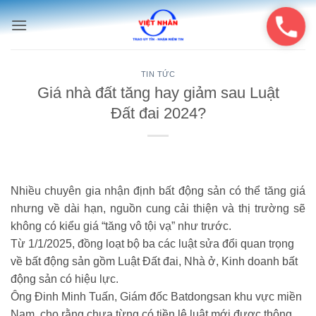
Bỏ
qua
nội
dung
TIN TỨC
Giá nhà đất tăng hay giảm sau Luật
Đất đai 2024?
Nhiều chuyên gia nhận định bất động sản có thể tăng giá
nhưng về dài hạn, nguồn cung cải thiện và thị trường sẽ
không có kiểu giá “tăng vô tội vạ” như trước.
Từ 1/1/2025, đồng loạt bộ ba các luật sửa đổi quan trọng
về bất động sản gồm Luật Đất đai, Nhà ở, Kinh doanh bất
động sản có hiệu lực.
Ông Đinh Minh Tuấn, Giám đốc Batdongsan khu vực miền
Nam, cho rằng chưa từng có tiền lệ luật mới được thông