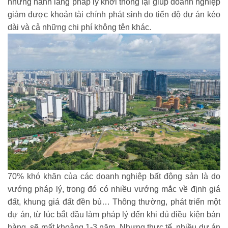
nhưng hành lang pháp lý khơi thông lại giúp doanh nghiệp
giảm được khoản tài chính phát sinh do tiến độ dự án kéo
dài và cả những chi phí không tên khác.
70% khó khăn của các doanh nghiệp bất động sản là do
vướng pháp lý, trong đó có nhiều vướng mắc về định giá
đất, khung giá đất đền bù… Thông thường, phát triển một
dự án, từ lúc bắt đầu làm pháp lý đến khi đủ điều kiện bán
hàng, sẽ mất khoảng 1-3 năm. Nhưng thực tế, nhiều dự án