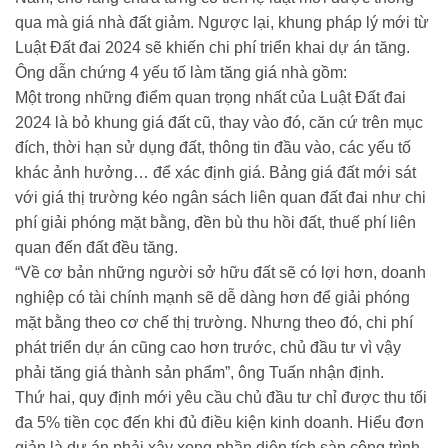
qua mà giá nhà đất giảm. Ngược lại, khung pháp lý mới từ
Luật Đất đai 2024 sẽ khiến chi phí triển khai dự án tăng.
Ông dẫn chứng 4 yếu tố làm tăng giá nhà gồm:
Một trong những điểm quan trọng nhất của Luật Đất đai
2024 là bỏ khung giá đất cũ, thay vào đó, căn cứ trên mục
đích, thời hạn sử dụng đất, thông tin đầu vào, các yếu tố
khác ảnh hưởng… để xác định giá. Bảng giá đất mới sát
với giá thị trường kéo ngân sách liên quan đất đai như chi
phí giải phóng mặt bằng, đền bù thu hồi đất, thuế phí liên
quan đến đất đều tăng.
“Về cơ bản những người sở hữu đất sẽ có lợi hơn, doanh
nghiệp có tài chính mạnh sẽ dễ dàng hơn để giải phóng
mặt bằng theo cơ chế thị trường. Nhưng theo đó, chi phí
phát triển dự án cũng cao hơn trước, chủ đầu tư vì vậy
phải tăng giá thành sản phẩm”, ông Tuấn nhận định.
Thứ hai, quy định mới yêu cầu chủ đầu tư chỉ được thu tối
đa 5% tiền cọc đến khi đủ điều kiện kinh doanh. Hiểu đơn
giản là dự án phải xây xong phần diện tích sàn công trình