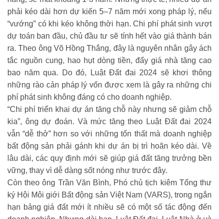
phải kéo dài hơn dự kiến 5–7 năm mới xong pháp lý, nếu
“vướng” có khi kéo không thời hạn. Chi phí phát sinh vượt
dự toán ban đầu, chủ đầu tư sẽ tính hết vào giá thành bán
ra. Theo ông Võ Hồng Thắng, đây là nguyên nhân gây ách
tắc nguồn cung, hao hụt dòng tiền, đẩy giá nhà tăng cao
bao năm qua. Do đó, Luật Đất đai 2024 sẽ khơi thông
những rào cản pháp lý vốn được xem là gây ra những chi
phí phát sinh không đáng có cho doanh nghiệp.
“Chi phí triển khai dự án tăng chỗ này nhưng sẽ giảm chỗ
kia”, ông dự đoán. Và mức tăng theo Luật Đất đai 2024
vẫn “dễ thở” hơn so với những tổn thất mà doanh nghiệp
bất động sản phải gánh khi dự án bị trì hoãn kéo dài. Về
lâu dài, các quy định mới sẽ giúp giá đất tăng trưởng bền
vững, thay vì dễ dàng sốt nóng như trước đây.
Còn theo ông Trần Văn Bình, Phó chủ tịch kiêm Tổng thư
ký Hội Môi giới Bất động sản Việt Nam (VARS), trong ngắn
hạn bảng giá đất mới ít nhiều sẽ có một số tác động đến