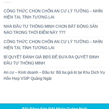
CÔNG THỨC CHỌN CHỐN AN CƯ LÝ TƯỞNG – NHÌN
HIỆN TẠI, TÍNH TƯƠNG LAI
NHÀ ĐẦU TƯ THÔNG MINH CHỌN BẤT ĐỘNG SẢN
NÀO TRONG THỜI ĐIỂM NÀY ???
CÔNG THỨC CHỌN CHỐN AN CƯ LÝ TƯỞNG – NHÌN
HIỆN TẠI, TÍNH TƯƠNG LAI
BÍ QUYẾT ĐÁNH GIÁ BĐS ĐỂ ĐƯA RA QUYẾT ĐỊNH
ĐẦU TƯ THÔNG MINH
An cư – Kinh doanh – Đầu tư: Bộ ba giá trị tại Khu Dịch Vụ
Hỗn Hợp VSIP Quảng Ngãi
Bất Động Sản Việt Nhân Quảng Ngãi