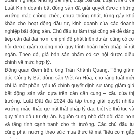
doanh nghiệp. Nhưng dài hạn, Luật Đất đai, Luật Nhà ở và
Luật Kinh doanh bất động sản đã giải quyết được những
vướng mắc chồng chéo, chưa thống nhất, từng gây khó
khăn cho hoạt động đầu tư, kinh doanh của các doanh
nghiệp bất động sản. Chủ đầu tư làm thật cũng sẽ dễ dàng
tiếp cận đất đai hơn, chi phí để phát triển dự án cũng có cơ
hội được giảm xuống nhờ quy trình hoàn hiện pháp lý rút
ngắn. Theo đó, giá bán sản phẩm có cơ hội được điều
chỉnh về mức hợp lý.
Đồng quan điểm trên, ông Trần Khánh Quang, Tổng giám
đốc Công ty Bất động sản Việt An Hòa, cho rằng luật mới
chỉ là một phần, yếu tố chính quyết định sự tăng giảm giá
bất động sản vẫn dựa trên cán cân cung – cầu của thị
trường. Luật Đất đai 2024 đã tập trung giải quyết nhiều
vướng mắc, tháo gỡ nút thắt pháp lý đặc biệt về thủ tục và
quy trình đầu tư dự án. Nguồn cung nhà đất dồi dào hơn
và tăng tính cạnh tranh cho thị trường. Các chủ đầu tư
cũng phải nương theo sức mua thực tế mà “liệu cơm gắp